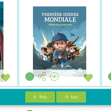
OCUMENTAIRE
DOCUMENTAI
Patricia CRÉTÉ
BEN HOAR
Quelle histoire (
Auzou ( 
Paris - 2017 )
Notre avis:
Résu
 avis:
Résumé:
Plus d'infos
Plus d'infos
Préc
Suiv