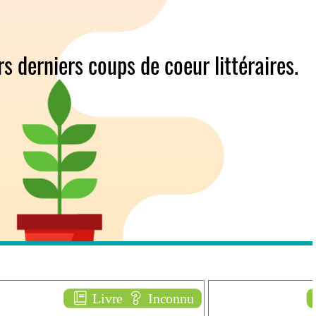
s derniers coups de coeur littéraires.
Inconnu
Livre
Adulte
L
' anthologie insolite des plantes : fleurs, arbres, graines et autres merveilles
Monique s'évade