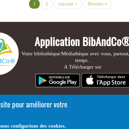
Page
1
Page
2
Page
suivant >
Dernière
Dernier »
courante
suivante
page
Application BibAndCo
Votre bibliothèque/Médiathèque avec vous, partout,
temps .
A Télécharger sur
 site pour améliorer votre
ous configurions des cookies.