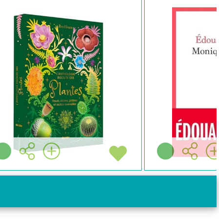
ROMAN
RE
Edouard LOUIS
E
Édition du seuil (
2024 )
Paris - 2024 )
mé:
Notre avis:
Résumé:
Plus d'infos