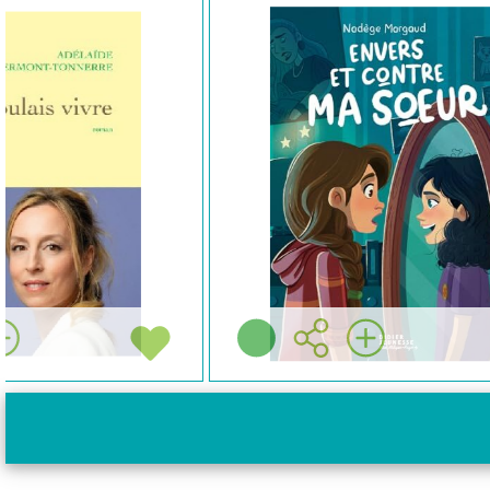
ROMANS
ENFANTS (6/10)
D
Nadège MARGAUD
Didier jeunesse (
Paris - 2025 )
Notre avis:
Résumé:
Notre
Plus d'infos