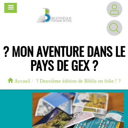
Aller
MENU
au
contenu
principal
? MON AVENTURE DANS LE
PAYS DE GEX ?
Accueil
?️ Deuxième édition de Biblis en folie ! ?️