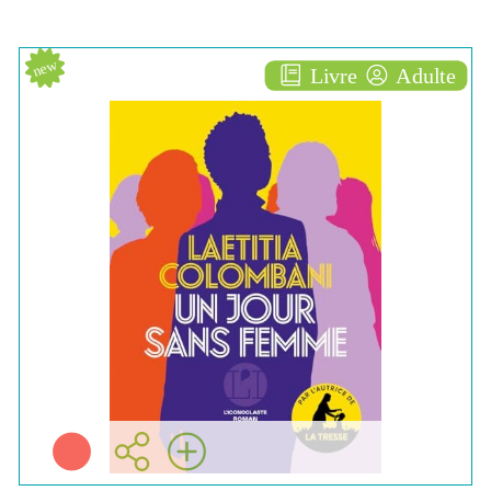
new
Livre
Adulte
Un jour sans femme
ROMAN
Laetitia COLOMBANI
L'iconoclaste ( Paris -
2026 )
Plus d'infos