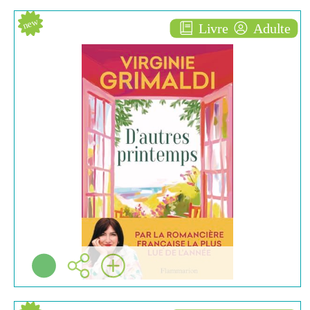
new
Livre
Adulte
D'autres printemps
ROMAN
Virginie GRIMALDI
Flammarion ( Paris -
2026 )
Plus d'infos