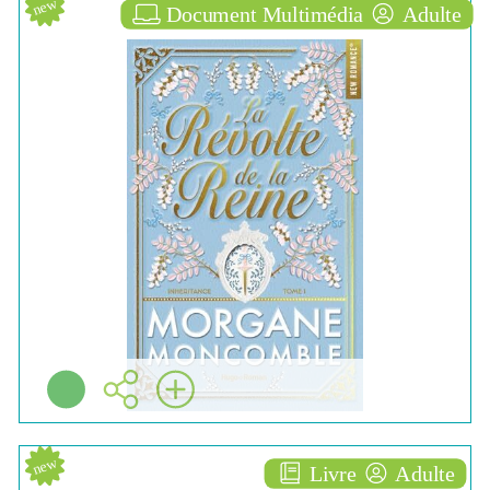
new
Document Multimédia
Adulte
La révolte de la reine [1]
ROMAN
Morgane MONCOMBLE
Hugo Roman ( Boulogne-
Billancourt - 2026 )
Plus d'infos
new
Livre
Adulte