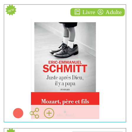
new
Livre
Adulte
Juste après dieu, il y a papa
ROMAN
Éric-emmanuel SCHMITT
Albin michel ( Paris -
2026 )
Plus d'infos