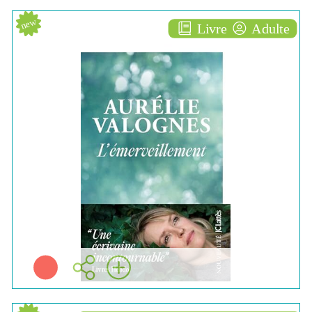
new
Livre
Adulte
L' émerveillement
ROMAN
Aurélie VALOGNES
Jclattès ( Paris - 2026 )
Plus d'infos