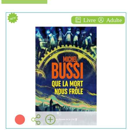
Pagination
new
Livre
Adulte
Que la mort nous frôle
ROMAN POLICIER
Michel BUSSI
Les presses de la cité (
Paris - 2026 )
Plus d'infos