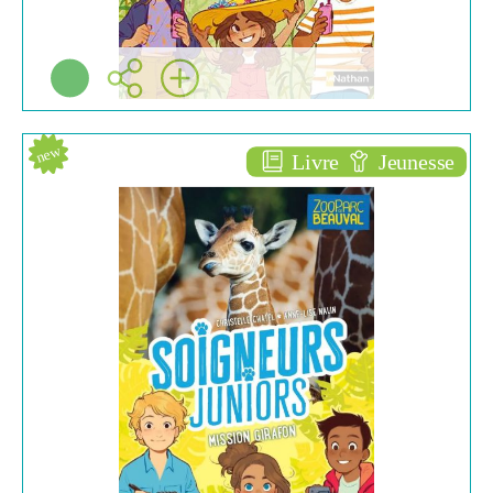
new
Livre
Jeunesse
Mission girafon [3]
ROMANS ENFANTS
(6/10)
Christelle CHATEL
Nathan ( Paris - 2020 )
Plus d'infos