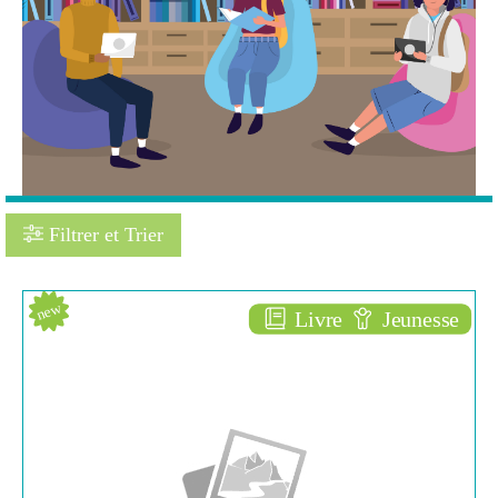
Filtrer et Trier
Pagination
new
Livre
Jeunesse
Disparais !
ALBUM JEUNESSE
Michae[u0308]l ESCOFFIER
L'École des loisirs (
Paris - 2019 )