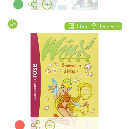
new
Livre
Jeunesse
Bienvenue à magix [2]
ROMANS ENFANTS
(6/10)
Sophie MARVAUD
Hachette ( Paris - 2005 )
Plus d'infos