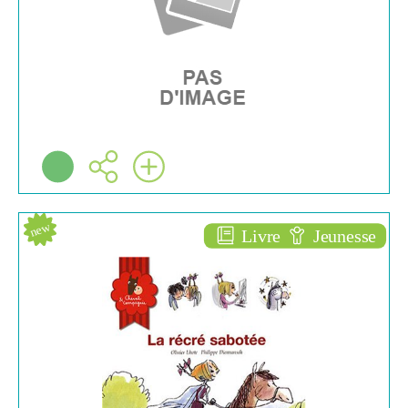
Plus d'infos
new
Livre
Jeunesse
La récré sabotée [4]
ROMANS ENFANTS
(6/10)
Olivier LHOTE
Éd. lito ( Champigny-
sur-Marne - 2008 )