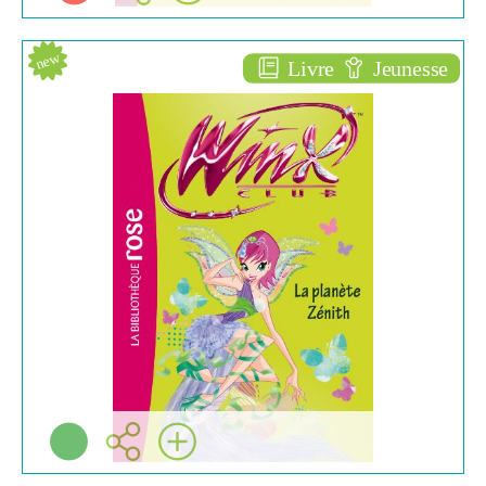
new
Livre
Jeunesse
La planète zénith [50]
ROMANS ENFANTS
(6/10)
Sophie MARVAUD
Hachette jeunesse ( Paris
- 2013 )
Plus d'infos