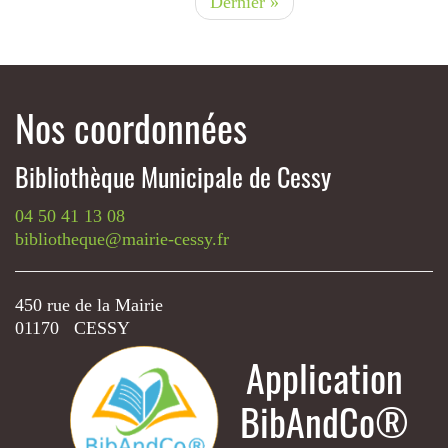
Dernière
Dernier »
page
Nos coordonnées
Bibliothèque Municipale de Cessy
04 50 41 13 08
bibliotheque@mairie-cessy.fr
450 rue de la Mairie
01170 CESSY
Application
BibAndCo®