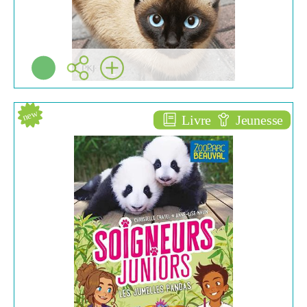
new
Livre
Jeunesse
Les jumelles pandas [9]
ROMANS ENFANTS
(6/10)
Christelle CHATEL
Nathan ( Paris - 2022 )
Plus d'infos