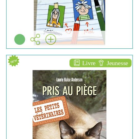
new
Livre
Jeunesse
Pris au piège [6]
ROMANS ENFANTS
(6/10)
Laurie halse ANDERSON
Pocket jeunesse ( Paris -
2011 )
Plus d'infos