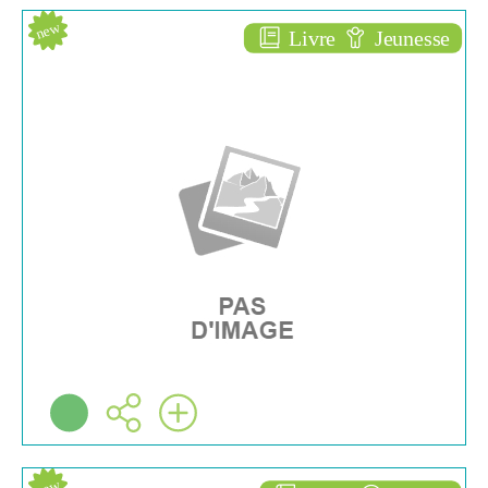
new
Livre
Jeunesse
Aliénor [1]
ROMANS ENFANTS
(6/10)
Séverine GAUTHIER
L'école des loisirs ( Paris
- 2023 )
Plus d'infos
new