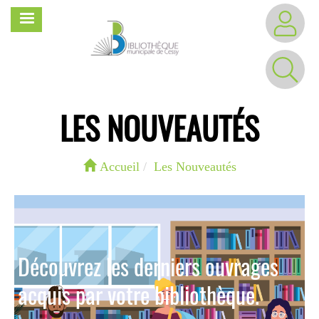
Aller
MENU
au
contenu
principal
LES NOUVEAUTÉS
Accueil
Les Nouveautés
Découvrez les derniers ouvrages
acquis par votre bibliothèque.