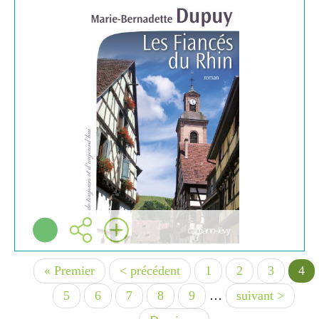
ROMAN
Marie-bernadette DUPUY
Calmann-lévy ( Paris -
2012 )
Plus d'infos
Première
« Premier
Page
< précédent
Page
1
Page
2
Page
3
Pag
4
page
précédente
cou
Page
5
Page
6
Page
7
Page
8
Page
9
…
Page
suivant >
suivante