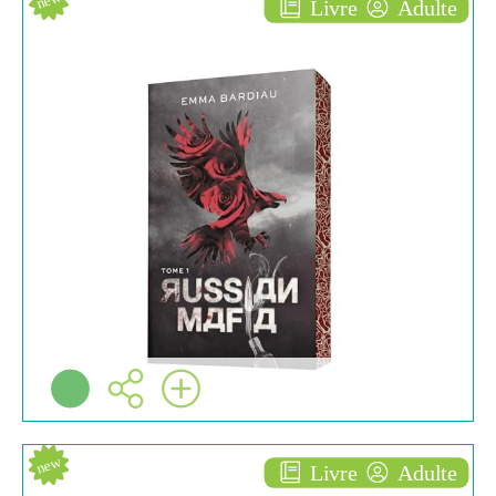
Livre
Adulte
Russian mafia [1]
ROMAN
Emma BARDIAU
Bmr ( Vanves - 2024 )
Plus d'infos
new
Livre
Adulte
Les fiancés du rhin