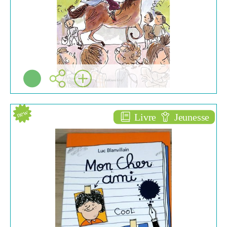
Plus d'infos
new
Livre
Jeunesse
Mon cher ami
ROMANS ENFANTS
(6/10)
Luc BLANVILLAIN
L'École des loisirs (
Paris - 2021 )
Plus d'infos