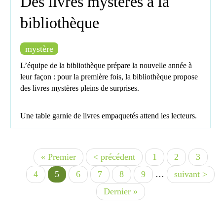
Des livres mystères à la
bibliothèque
mystère
L’équipe de la bibliothèque prépare la nouvelle année à
leur façon : pour la première fois, la bibliothèque propose
des livres mystères pleins de surprises.
Une table garnie de livres empaquetés attend les lecteurs.
Il s’agit de livres mystères. Cinq indices sont indiqués sur
le papier qui l’entoure, mais ceux qui l’empruntent ne
savent pas de quel livre il s’agit jusqu’à ce qu’ils le
Première
« Premier
Page
< précédent
Page
1
Page
2
Page
3
Pagination
développent chez eux.
page
précédente
Page
4
Page
5
Page
6
Page
7
Page
8
Page
9
…
Page
suivant >
courante
suivante
L’objectif ? Ne pas influencer le lecteur à travers une
Dernière
Dernier »
photo et de rendre les livres plus attractifs en s’appuyant
page
seulement sur des mots-clés, car souvent la couverture