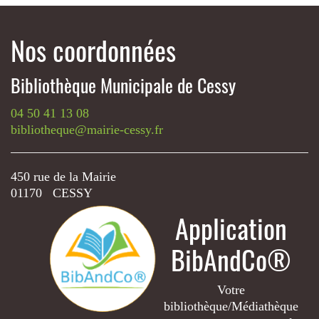
d’un livre oriente sur les choix de lecture
Nos coordonnées
Romans historiques, policiers ou de science-fiction, ils
ouvrent sur des univers que vous n’auriez peut-être pas
pensé à explorer. Une invitation à la découverte, qui fait la
Bibliothèque Municipale de Cessy
part belle à l’imprévu.
04 50 41 13 08
bibliotheque@mairie-cessy.fr
450 rue de la Mairie
01170 CESSY
Application
BibAndCo®
Votre
bibliothèque/Médiathèque