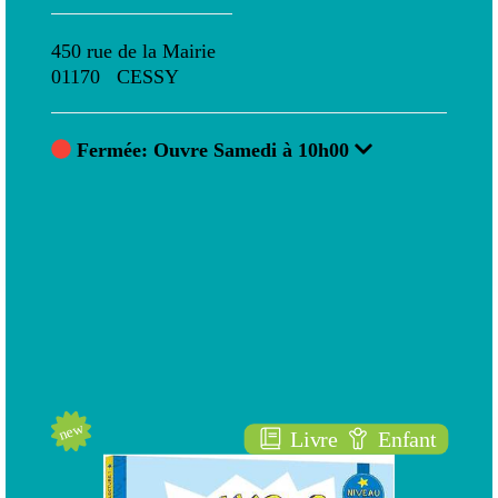
450 rue de la Mairie
450 
01170 CESSY
011
Fermée: Ouvre Samedi à 10h00
F
Nouveautés
new
new
sse
Livre
Enfant
D
rôle de foot - les héros du cp