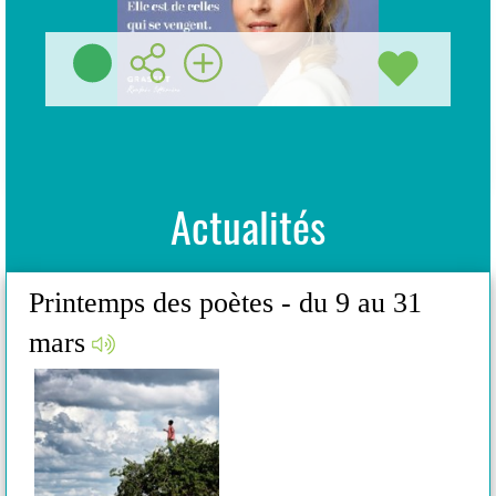
Préc
Suiv
Actualités
Printemps des poètes - du 9 au 31
Pr
mars
ma